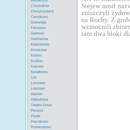
Borownica
Siejew nosił na
Chachalnia
zniszczyli żydow
Choszczowice
Cieszkowo
na Rochy. Z grob
Dziewiąte
wzmocnili zbiorn
Falczewo
tam dwa bloki dl
Golinino
Hadrianów
Katarzynów
Konarzew
Kosino
Koźlino
Kubowo
Kwiatkowo
Lila
Łacnowo
Łobzowo
Marinin
Odbudowa
Ostatni Grosz
Perzyce
Piaski
Praczkowo
Przewodowo