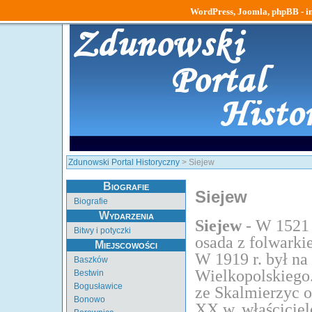
WordPress, Joomla, phpBB - ins
Zdunowski Portal Historyczny
> Siejew
Biografie
Siejew
Biografie
Wydarzenia
Siejew
- W 1521 
Bitwy i potyczki
osada z folwarki
Miejscowości
W 1919 r. był na 
Baszków
Wielkopolskiego
Bestwin
Bogusławice
ze Skalmierzyc o
Bonowo
XX w. właściciel