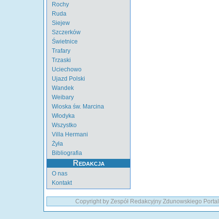
Rochy
Ruda
Siejew
Szczerków
Świetnice
Trafary
Trzaski
Uciechowo
Ujazd Polski
Wandek
Weibary
Wioska św. Marcina
Włodyka
Wszystko
Villa Hermani
Żyła
Bibliografia
Redakcja
O nas
Kontakt
Copyright by Zespół Redakcyjny Zdunowskiego Portal