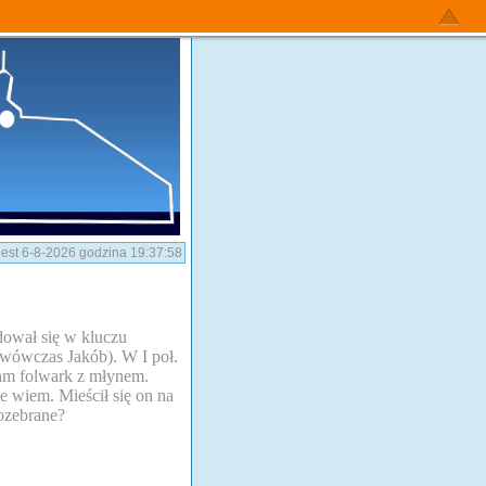
 jest 6-8-2026 godzina 19:37:58
dował się w kluczu
(wówczas Jakób). W I poł.
tam folwark z młynem.
e wiem. Mieścił się on na
ozebrane?