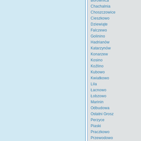
Borownica
Chachalnia
Choszczowice
Cieszkowo
Dziewiąte
Falczewo
Golinino
Hadrianów
Katarzynów
Konarzew
Kosino
Koźlino
Kubowo
Kwiatkowo
Lila
Łacnowo
Łobzowo
Marinin
Odbudowa
Ostatni Grosz
Perzyce
Piaski
Praczkowo
Przewodowo