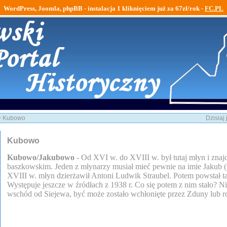
WordPress, Joomla, phpBB - instalacja 1 kliknięciem już za 67zł/rok -
FC.PL
 Kubowo
Dzisiaj
Kubowo
Kubowo/Jakubowo
- Od XVI w. do XVIII w. był tutaj młyn i znaj
baszkowskim. Jeden z młynarzy musiał mieć pewnie na imie Jakub 
XVIII w. młyn dzierżawił Antoni Ludwik Straubel. Potem powstał 
Występuje jeszcze w źródłach z 1938 r. Co się potem z nim stało? Ni
wschód od Siejewa, być może zostało wchłonięte przez Zduny lub r