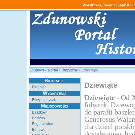
WordPress, Joomla, phpBB - ins
Zdunowski Portal Historyczny
> Dziewiąte
Biografie
Dziewiąte
Biografie
Wydarzenia
Dziewiąte
- Od 
Bitwy i potyczki
folwark. Dziewią
Miejscowości
do parafii baszk
Baszków
Generosus Wajers
Bestwin
Bogusławice
dla dzieci polski
Bonowo
dostała nowy bud