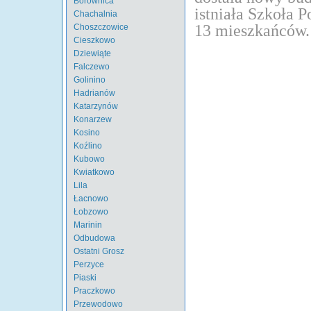
Borownica
istniała Szkoła 
Chachalnia
13 mieszkańców. 
Choszczowice
Cieszkowo
Dziewiąte
Falczewo
Golinino
Hadrianów
Katarzynów
Konarzew
Kosino
Koźlino
Kubowo
Kwiatkowo
Lila
Łacnowo
Łobzowo
Marinin
Odbudowa
Ostatni Grosz
Perzyce
Piaski
Praczkowo
Przewodowo