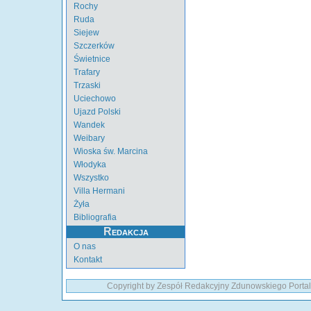
Rochy
Ruda
Siejew
Szczerków
Świetnice
Trafary
Trzaski
Uciechowo
Ujazd Polski
Wandek
Weibary
Wioska św. Marcina
Włodyka
Wszystko
Villa Hermani
Żyła
Bibliografia
Redakcja
O nas
Kontakt
Copyright by Zespół Redakcyjny Zdunowskiego Portal