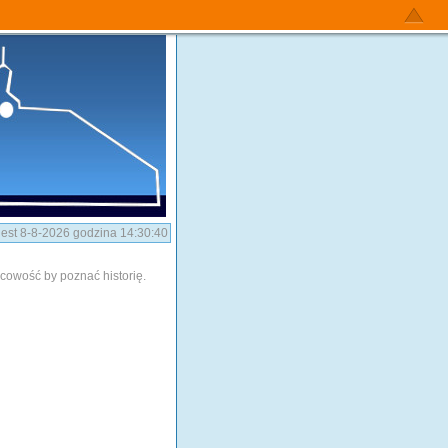
 jest 8-8-2026 godzina 14:30:40
scowość by poznać historię.