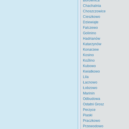
Borownica
Chachalnia
Choszczowice
Cieszkowo
Dziewiąte
Falczewo
Golinino
Hadrianów
Katarzynów
Konarzew
Kosino
Koźlino
Kubowo
Kwiatkowo
Lila
Łacnowo
Łobzowo
Marinin
Odbudowa
Ostatni Grosz
Perzyce
Piaski
Praczkowo
Przewodowo