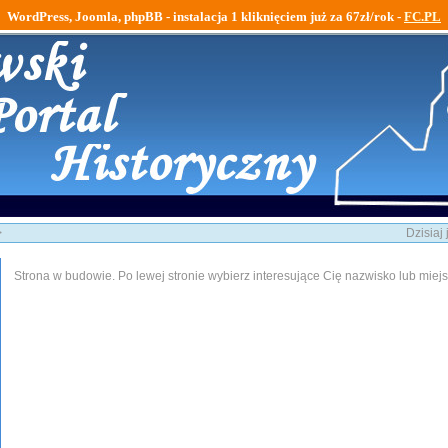
WordPress, Joomla, phpBB - instalacja 1 kliknięciem już za 67zł/rok -
FC.PL
>
Dzisiaj
Strona w budowie. Po lewej stronie wybierz interesujące Cię nazwisko lub miej